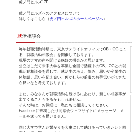
虎ノ門ヒルズ17F
虎ノ門ヒルズへのアクセスについて
詳しくはこちら（
虎ノ門ヒルズのホームページへ
）
就活相談会
毎年就職活動時期に、東京サテライトオフィスでOB・OGによ
る「就職活動相談会」を開催しております。
現場のナマの声を聞ける絶好の機会かと思います。
公立はこだて未来大学を卒業し全国で活躍中のOB、OGとの就
職活動相談会を通して、就活生の考え、悩み、思いや卒業生の
体験談、思いを伝え合い、何かしらの前進のお手伝いができた
ら良いなと考えております。
また、みなさんが就職活動を続けるにあたり、新しい相談事が
出てくることもあるかもしれません。
そんな時は、お気軽に、私たちに相談してください。
Facebookに投稿したり同窓会ウェブサイトにメッセージ、メ
ールを送っても構いません。
同じ大学で学んだ繋がりを大事にして助けあっていきたいと同